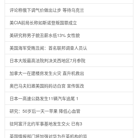
评论称俄下调气价做出让步 等待乌克兰
美CIA前局长称如斯诺登叛国罪成立
美研究称男子貌丑薪水低13% 女性貌
美国海军受贿丑闻：首名联邦调查人员认
日本大阪最高法院判决关西地区7月参院
加拿大一在建楼房发生火灾 直升机救出
奥巴马夫妇邀美国妈妈访白宫 宣传医改
日本一高速公路发生11辆汽车追尾 1
研究：50岁后一天一苹果 降低心血管
驻阿富汗北约军事基地发生交火 已有3
英国情报部门将加强对华为在英机构的监