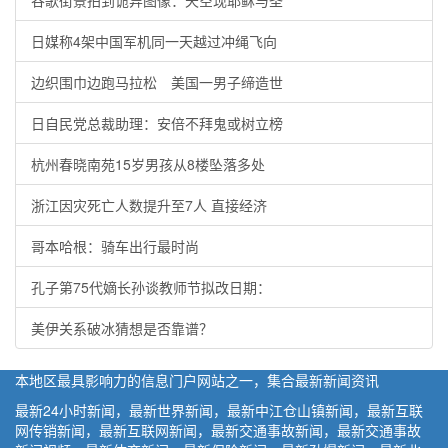
谷歌街景拍到诡异图像：天空现耶稣与圣
日媒称4架中国军机同一天越过冲绳飞向
边织围巾边跑马拉松 美国一男子缔造世
日自民党总裁助理：安倍不拜鬼或树立榜
杭州春晓南苑15岁男孩从8楼坠落多处
浙江因灾死亡人数提升至7人 直接经济
哥本哈根：骑车出行最时尚
孔子第75代嫡长孙谈教师节拟改日期：
美伊关系破冰猜想是否靠谱？
本地区最具影响力的信息门户网站之一，集合最新新闻资讯
最新24小时新闻，最新世界新闻，最新中江仓山镇新闻，最新互联
网传销新闻，最新互联网新闻，最新交通事故新闻，最新交通事故