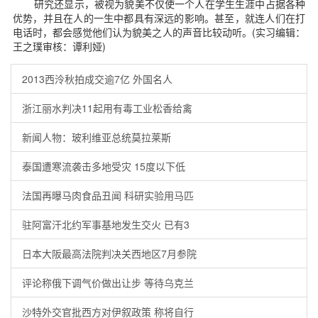
研究还显示，被视为貌美不仅使一个人在学生生涯中占据各种
优势，并且在人的一生中都具有深远的影响。甚至，就连人们在打
电话时，都会感觉他们认为貌美之人的声音比较动听。(实习编辑：
王之璞审核：谭利娅)
2013西泠秋拍成交逾7亿 外国名人
浙江丽水判决11起用有毒工业松香给禽
新闻人物：玻利维亚总统莫拉莱斯
泰国遭寒流袭击多地受灾 15度以下低
法国再曝马肉食品丑闻 科研实验用马匹
驻阿富汗北约军事基地发生交火 已有3
日本大阪最高法院判决关西地区7月参院
评论称俄下调气价做出让步 等待乌克兰
沙特外交官批西方对伊叙政策 称将自行