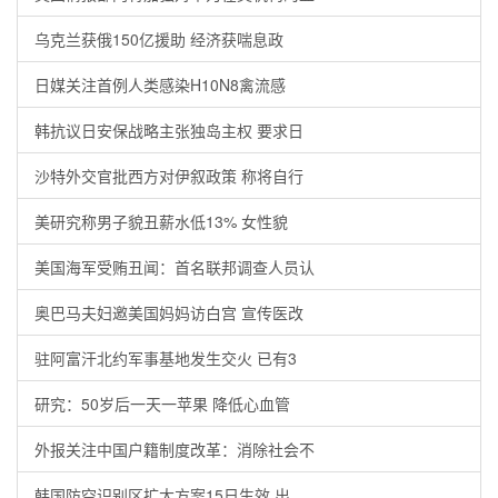
乌克兰获俄150亿援助 经济获喘息政
日媒关注首例人类感染H10N8禽流感
韩抗议日安保战略主张独岛主权 要求日
沙特外交官批西方对伊叙政策 称将自行
美研究称男子貌丑薪水低13% 女性貌
美国海军受贿丑闻：首名联邦调查人员认
奥巴马夫妇邀美国妈妈访白宫 宣传医改
驻阿富汗北约军事基地发生交火 已有3
研究：50岁后一天一苹果 降低心血管
外报关注中国户籍制度改革：消除社会不
韩国防空识别区扩大方案15日生效 出